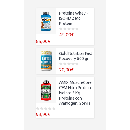
Proteína Whey -
ISOHD Zero
Protein
-
45,00
€
0
o
Rango
85,00
€
u
t
de
o
f
precios:
Gold Nutrition Fast
5
desde
Recovery 600 gr
45,00€
20,00
€
0
hasta
o
u
85,00€
t
o
AMIX MuscleCore
f
CFM Nitro Protein
5
Isolate 2 Kg.
Proteína con
Aminogen. Stevia
99,90
€
0
o
u
t
o
f