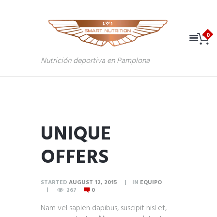
Nutrición deportiva en Pamplona
UNIQUE
OFFERS
STARTED
AUGUST 12, 2015
IN
EQUIPO
267
0
Nam vel sapien dapibus, suscipit nisl et,