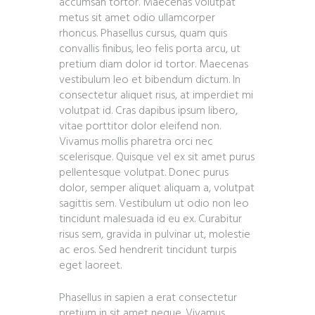
accumsan tortor. Maecenas volutpat
metus sit amet odio ullamcorper
rhoncus. Phasellus cursus, quam quis
convallis finibus, leo felis porta arcu, ut
pretium diam dolor id tortor. Maecenas
vestibulum leo et bibendum dictum. In
consectetur aliquet risus, at imperdiet mi
volutpat id. Cras dapibus ipsum libero,
vitae porttitor dolor eleifend non.
Vivamus mollis pharetra orci nec
scelerisque. Quisque vel ex sit amet purus
pellentesque volutpat. Donec purus
dolor, semper aliquet aliquam a, volutpat
sagittis sem. Vestibulum ut odio non leo
tincidunt malesuada id eu ex. Curabitur
risus sem, gravida in pulvinar ut, molestie
ac eros. Sed hendrerit tincidunt turpis
eget laoreet.
Phasellus in sapien a erat consectetur
pretium in sit amet neque. Vivamus