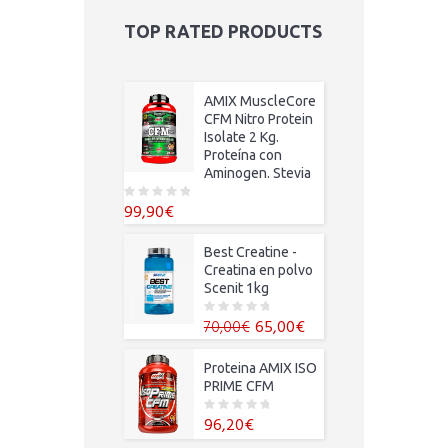
5
TOP RATED PRODUCTS
AMIX MuscleCore
CFM Nitro Protein
Isolate 2 Kg.
Proteína con
Aminogen. Stevia
99,90
€
0
o
u
t
Best Creatine -
o
f
Creatina en polvo
5
Scenit 1kg
El
El
65,00
€
70,00
€
0
o
precio
precio
u
t
original
actual
Proteina AMIX ISO
o
f
era:
es:
PRIME CFM
5
70,00€.
65,00€.
96,20
€
0
o
u