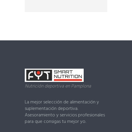
t
o
f
5
Nutrición deportiva en Pamplona
La mejor selección de alimentación y
suplementación deportiva.
Asesoramiento y servicios profesionales
para que consigas tu mejor yo.