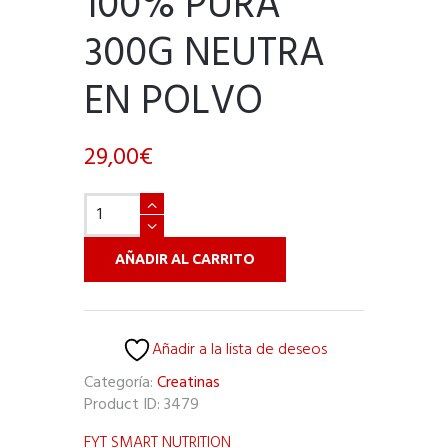
100% PURA
300G NEUTRA
EN POLVO
29,00
€
Creatina
Creapure®
Monohidrato
AÑADIR AL CARRITO
100%
Pura
300g
Neutra
Añadir a la lista de deseos
en
Polvo
Categoría:
Creatinas
cantidad
Product ID:
3479
FYT SMART NUTRITION