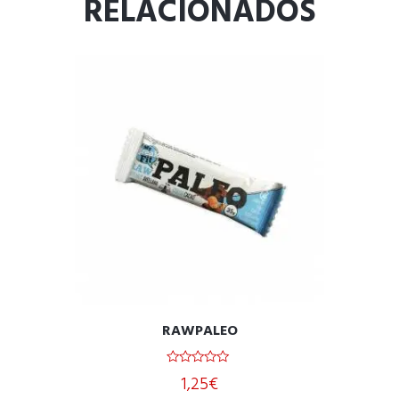
RELACIONADOS
RAWPALEO
0
1,25
€
o
u