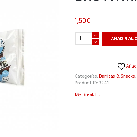
1,50
€
Brownkie
AÑADIR AL 
cantidad
Añadi
Categorías:
Barritas & Snacks
Product ID:
3241
My Break Fit