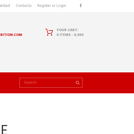
alidad
Contacto
Register
or
Login
YOUR CART:
RITION.COM
0 ITEMS
-
0,00€
E