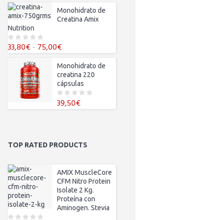
precio
precio
u
t
original
actual
Monohidrato de
o
Creatina Amix
f
era:
es:
5
Nutrition
70,00€.
65,00€.
Rango
33,80
€
-
75,00
€
0
o
de
u
t
Monohidrato de
precios:
o
creatina 220
f
desde
5
cápsulas
33,80€
hasta
39,50
€
0
o
75,00€
u
t
o
f
5
TOP RATED PRODUCTS
AMIX MuscleCore
CFM Nitro Protein
Isolate 2 Kg.
Proteína con
Aminogen. Stevia