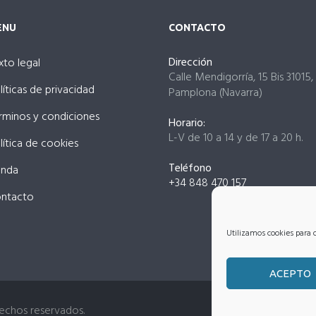
ENU
CONTACTO
Dirección
xto legal
Calle Mendigorría, 15 Bis 31015,
líticas de privacidad
Pamplona (Navarra)
rminos y condiciones
Horario:
L-V de 10 a 14 y de 17 a 20 h.
lítica de cookies
Teléfono
enda
+34 848 470 157
ntacto
Utilizamos cookies para o
ACEPTO
echos reservados.