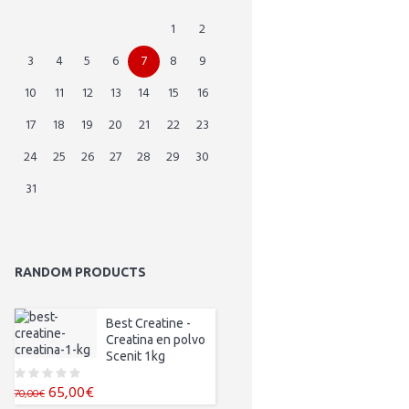
1
2
3
4
5
6
7
8
9
10
11
12
13
14
15
16
17
18
19
20
21
22
23
24
25
26
27
28
29
30
31
RANDOM PRODUCTS
Best Creatine -
Creatina en polvo
Scenit 1kg
El
El
65,00
€
0
70,00
€
o