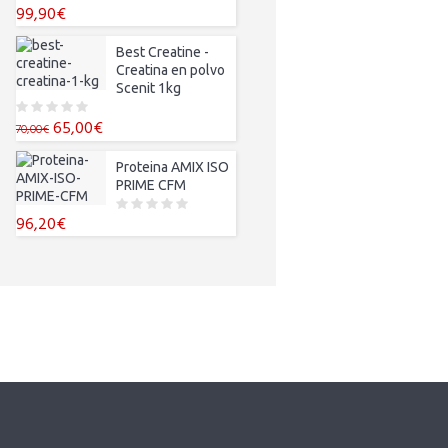
99,90
€
0
o
u
t
Best Creatine -
o
Creatina en polvo
f
5
Scenit 1kg
El
El
65,00
€
0
70,00
€
o
precio
precio
u
t
original
actual
Proteina AMIX ISO
o
PRIME CFM
f
era:
es:
5
70,00€.
65,00€.
96,20
€
0
o
u
t
o
f
5