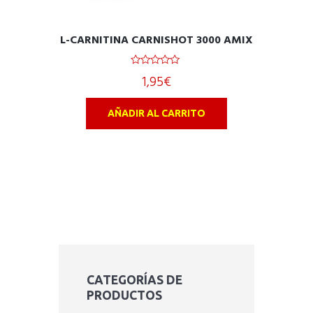
L-CARNITINA CARNISHOT 3000 AMIX
0
1,95
€
o
u
t
o
AÑADIR AL CARRITO
f
5
CATEGORÍAS DE
PRODUCTOS