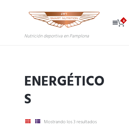
Nutrición deportiva en Pamplona
ENERGÉTICO
S
Mostrando los 3 resultados