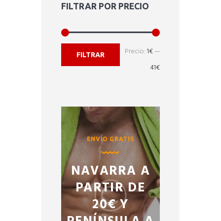
FILTRAR POR PRECIO
Precio
Precio
Precio:
1€
—
FILTRAR
mínimo
máximo
41€
ENVÍO GRATIS
NAVARRA A
PARTIR DE
20€ Y