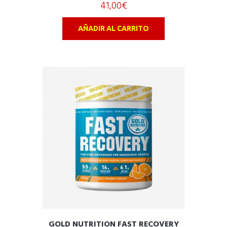
41,00
€
o
u
t
o
AÑADIR AL CARRITO
f
5
Este
producto
GOLD NUTRITION FAST RECOVERY