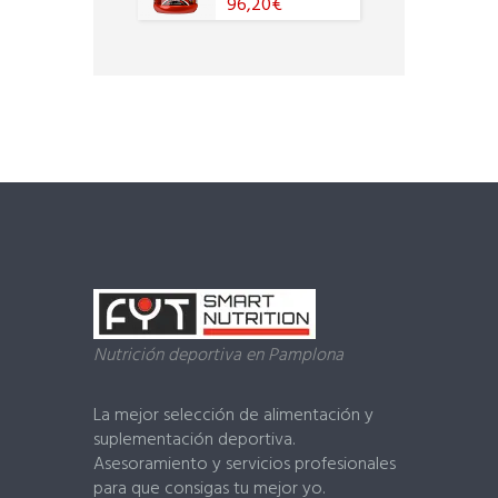
96,20
€
0
o
u
t
o
f
5
Nutrición deportiva en Pamplona
La mejor selección de alimentación y
suplementación deportiva.
Asesoramiento y servicios profesionales
para que consigas tu mejor yo.