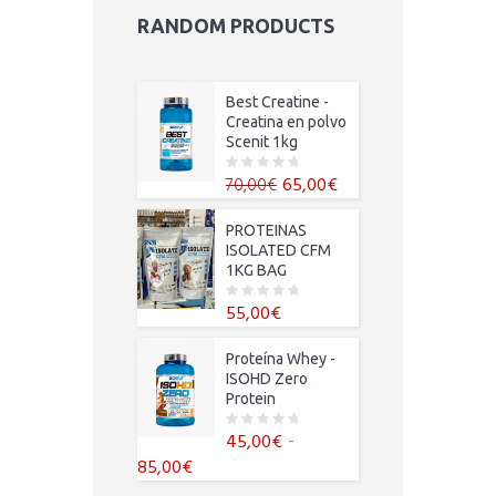
RANDOM PRODUCTS
Best Creatine -
Creatina en polvo
Scenit 1kg
El
El
65,00
€
70,00
€
0
o
precio
precio
u
t
original
actual
PROTEINAS
o
f
era:
es:
ISOLATED CFM
5
1KG BAG
70,00€.
65,00€.
55,00
€
0
o
u
t
Proteína Whey -
o
f
ISOHD Zero
5
Protein
-
45,00
€
0
o
Rango
85,00
€
u
t
de
o