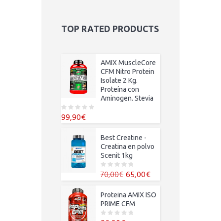
f
precios:
5
desde
45,00€
TOP RATED PRODUCTS
hasta
85,00€
AMIX MuscleCore
CFM Nitro Protein
Isolate 2 Kg.
Proteína con
Aminogen. Stevia
99,90
€
0
o
u
t
Best Creatine -
o
f
Creatina en polvo
5
Scenit 1kg
El
El
65,00
€
70,00
€
0
o
precio
precio
u
t
original
actual
Proteina AMIX ISO
o
f
era:
es:
PRIME CFM
5
70,00€.
65,00€.