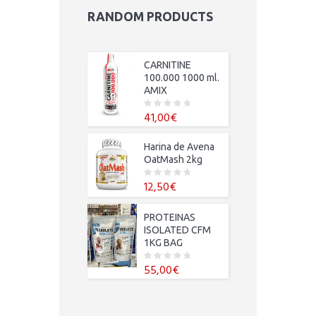
RANDOM PRODUCTS
CARNITINE
100.000 1000 ml.
AMIX
41,00
€
0
o
u
t
Harina de Avena
o
f
OatMash 2kg
5
12,50
€
0
o
u
t
o
PROTEINAS
f
ISOLATED CFM
5
1KG BAG
55,00
€
0
o
u
t
o
f
5