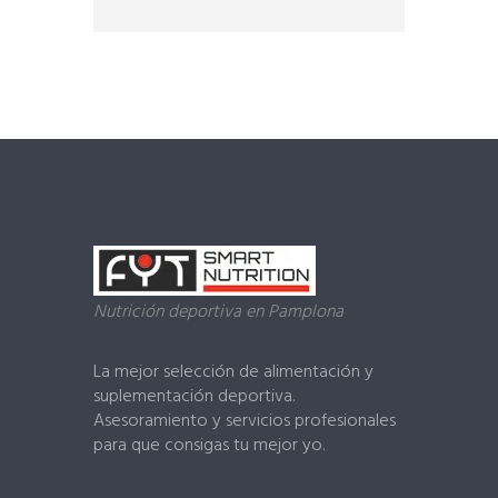
o
f
5
Nutrición deportiva en Pamplona
La mejor selección de alimentación y
suplementación deportiva.
Asesoramiento y servicios profesionales
para que consigas tu mejor yo.