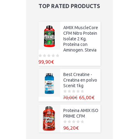
TOP RATED PRODUCTS
AMIX MuscleCore
CFM Nitro Protein
Isolate 2 Kg.
Proteína con
Aminogen. Stevia
99,90
€
0
o
u
t
Best Creatine -
o
f
Creatina en polvo
5
Scenit 1kg
El
El
65,00
€
70,00
€
0
o
precio
precio
u
t
original
actual
Proteina AMIX ISO
o
f
era:
es:
PRIME CFM
5
70,00€.
65,00€.
96,20
€
0
o
u
t